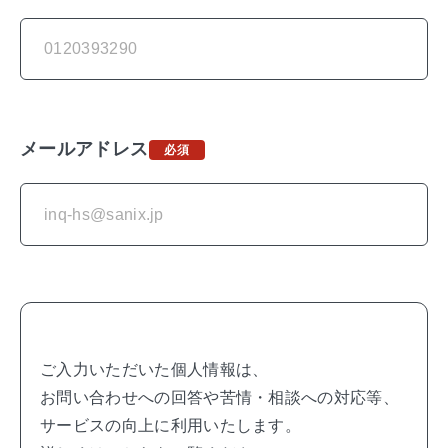
ホールディングス体制に移行いたしまし
た（事業ごとに分社）。
シロアリ防除はじめ、集合住宅のお悩み
は
https://sanix.jp/
（
株式会社サニック
メールアドレス
ス
）へ。
IR情報、採用情報、
グループ全体に関することは
ご入力いただいた個人情報は、
お問い合わせへの回答や苦情・相談への対応等、
サービスの向上に利用いたします。
法人向け太陽光発電は