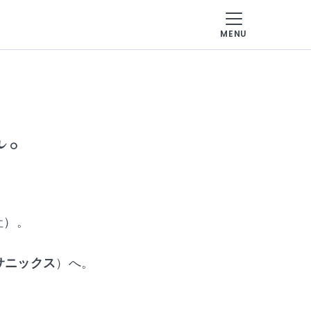
MENU
TOP
サービス
ん。
企業情報
お知らせ
社）。
サニックスのトピックス
サニックス
）へ。
採用情報