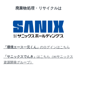
フォームでの
お電話での
お問い合わせ
お問い合わせ
廃棄物処理・リサイクルは
「環境エース一元くん」
のログインはこちら
「サニックスでんき」
はこちら（㈱サニックス
資源開発グループ）